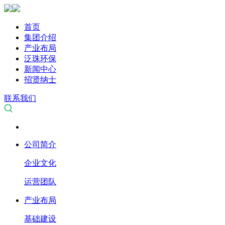
首页
集团介绍
产业布局
泛珠环保
新闻中心
招贤纳士
联系我们
公司简介
企业文化
运营团队
产业布局
基础建设