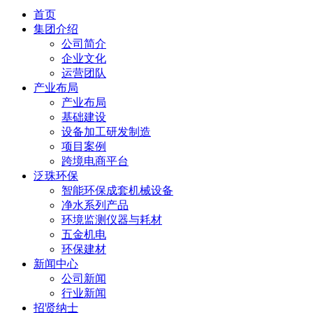
首页
集团介绍
公司简介
企业文化
运营团队
产业布局
产业布局
基础建设
设备加工研发制造
项目案例
跨境电商平台
泛珠环保
智能环保成套机械设备
净水系列产品
环境监测仪器与耗材
五金机电
环保建材
新闻中心
公司新闻
行业新闻
招贤纳士