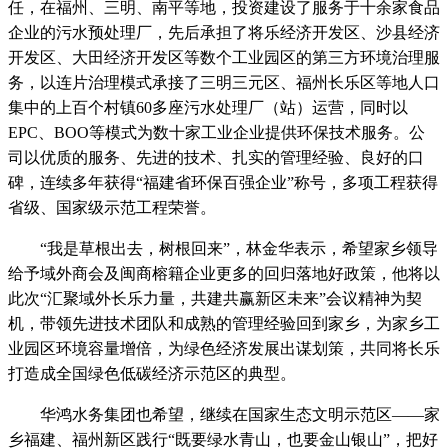
任，在福州、三明、南平等地，投资建设了服务于十余家食品
企业的污水预处理厂，先后承担了
将乐经济开发区
、沙县经济
开发区、大田经济开发区等数个工业园区的第三方环境治理服
务，以连片治理模式承接了三明三元区、福州长乐区等地人口
集中的上百个村镇60多座污水处理厂（站）运营，同时以
EPC、BOO等模式为数十家工业企业提供环保技术服务。公
司以优质的服务、先进的技术、扎实的管理经验、良好的口
碑，连续多年获得“福建省环保百强企业”称号，多项工程获得
省级、国家级示范工程荣誉。
“我是草根出去，树根回来”，林金华表示，希望家乡领导
给予域外商会及闽商榕籍企业更多的回归落地好政策，他将以
此次“汇聚域外长乐力量，共建共赢新区未来”会议精神为契
机，带领先进技术团队和成熟的管理经验回到家乡，为家乡工
业园区环境容量增倍，为绿色经济发展出谋划策，共同将长乐
打造成全国绿色低碳经济示范区的典型。
华鸿水务集团也希望，继续在国家生态文明示范区——家
乡福建、福州新区践行“既要绿水青山，也要金山银山”，把好