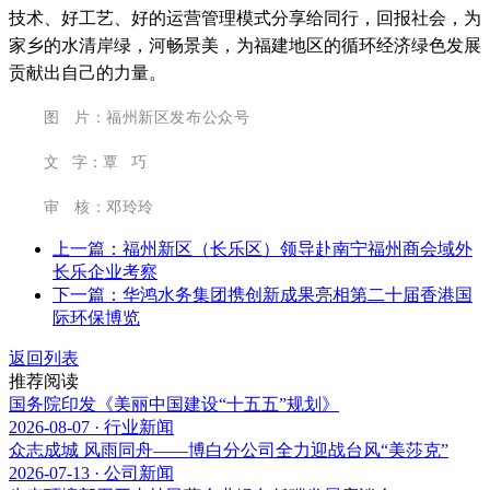
技术、好工艺、好的运营管理模式分享给同行，回报社会，为
家乡的水清岸绿，河畅景美，为福建地区的循环经济绿色发展
贡献出自己的力量。
图 片：福州新区发布公众号
文 字：覃 巧
审 核：邓玲玲
上一篇：福州新区（长乐区）领导赴南宁福州商会域外
长乐企业考察
下一篇：华鸿水务集团携创新成果亮相第二十届香港国
际环保博览
返回列表
推荐阅读
国务院印发《美丽中国建设“十五五”规划》
2026-08-07 · 行业新闻
众志成城 风雨同舟——博白分公司全力迎战台风“美莎克”
2026-07-13 · 公司新闻