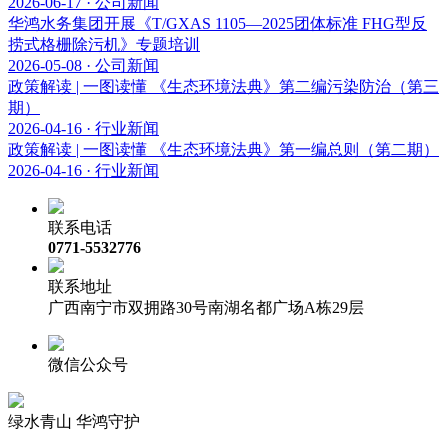
2026-06-17 · 公司新闻
华鸿水务集团开展《T/GXAS 1105—2025团体标准 FHG型反
捞式格栅除污机》专题培训
2026-05-08 · 公司新闻
政策解读 | 一图读懂 《生态环境法典》第二编污染防治（第三
期）
2026-04-16 · 行业新闻
政策解读 | 一图读懂 《生态环境法典》第一编总则（第二期）
2026-04-16 · 行业新闻
联系电话
0771-5532776
联系地址
广西南宁市双拥路30号南湖名都广场A栋29层
微信公众号
绿水青山 华鸿守护