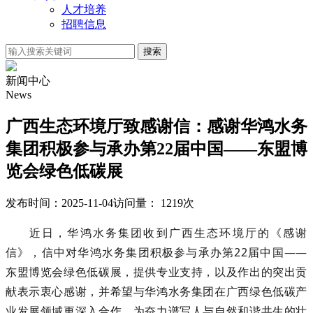
人才培养
招聘信息
搜索
新闻中心
News
广西生态环境厅致感谢信：感谢华鸿水务
集团积极参与承办第22届中国——东盟博
览会绿色低碳展
发布时间：2025-11-04
访问量： 1219次
近日，华鸿水务集团收
到广西生态环境厅的
《
感谢
信
》，
信中对华鸿水务集团积极参与承办第
22届中国——
东盟博览会绿色低碳展，提供专业支持，以及作出的突出贡
献表示衷心感谢，并希望与华鸿水务集团在广西绿色低碳产
业发展领域更深入合作，为奋力谱写人与自然和谐共生的壮